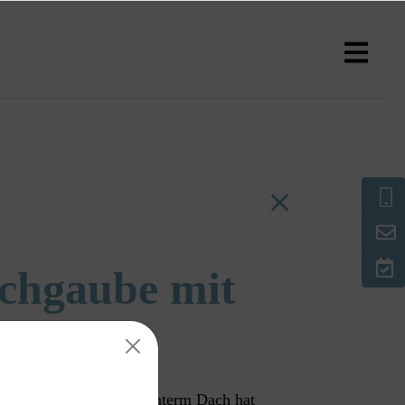
chgaube mit
migeren Badezimmers unterm Dach hat