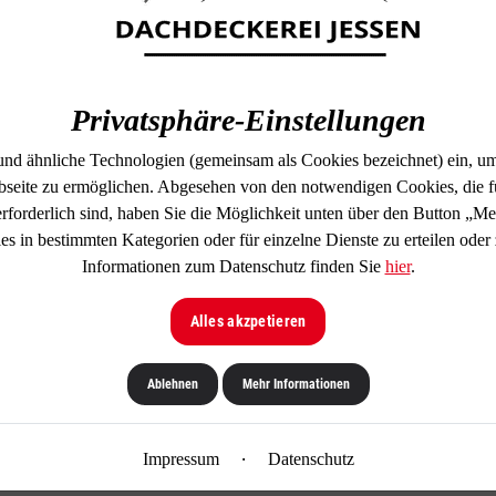
sich eine Bauherrin aus
Flachdachgaube wurde v
beengten, dunklen WC-N
komfortables und Tages
Privatsphäre-Einstellungen
Wohlfühlen gezaubert.
und ähnliche Technologien (gemeinsam als Cookies bezeichnet) ein, um
seite zu ermöglichen. Abgesehen von den notwendigen Cookies, die f
erforderlich sind, haben Sie die Möglichkeit unten über den Button „Me
 in bestimmten Kategorien oder für einzelne Dienste zu erteilen oder
Informationen zum Datenschutz finden Sie
hier
.
Alles akzpetieren
m mehr Stehhöhe, mehr
Ablehnen
Mehr Informationen
ühlen im eigenen Zuhause.
·
Impressum
Datenschutz