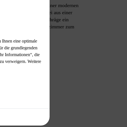
 Handewitt erfüllt. Mit einer modernen
on unserer Dachdeckerei aus einer
ische unter der Dachschräge ein
licht durchflutetes Badezimmer zum
 Ihnen eine optimale
ür die grundlegenden
hr Informationen“, die
 zu verweigern. Weitere