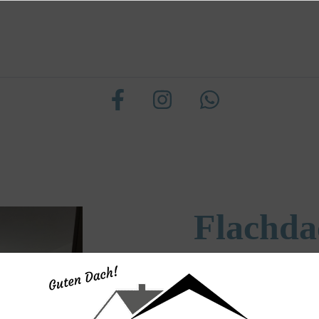
Flachda
Cedral
Den Traum eines geräu